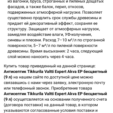
из вагонки, бруса, строганных и пиленых дощатых
фасадов, а также балок, перил, откосов,
подверженных атмосферной нагрузке. Позволяет
существенно продлить срок службы древесины и
придает ей декоративный эффект, сохраняя ее
структуру. Защищает от атмосферных нагрузок,
замедляя воздействие влаги, УФ-излучения,
синевы и плесени. Расход 7–10 м²/л по строганной
поверхности, 5–7 м²/л по пиленой поверхности
древесины. Время высыхания: 2 часа, следующий
слой можно наносить через 4 часа.
Купить товар приведенный на данной странице:
Антисептик Tikkurila Valtti Expert Akva EP бесцветный
(9 л)
на нашем сайте по доступной цене можно
связавшись с нами через заявку, электронную почту
или телефонный звонок. Приобретение товара
Антисептик Tikkurila Valtti Expert Akva EP бесцветный
(9 л)
осущетсвляется на основании полученного счета
(договора поставки) на данный товар, в котором
указываются согласованные условия поставки и