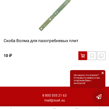
Скоба Волма для пазогребневых плит
10 ₽
×
Не нашли что искали?
Отправьте заявку и мы
поможем Вам с
выбором!
8 800 555 21 63
mail@suet.su