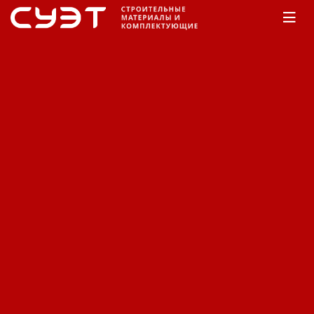
Главная
КАТАЛОГ
Строительные материалы
Газобетонные и стеновые блоки
Газобетонные и стеновые
блоки
Сортировка:
По наименованию
Сначала недорогие
Сначала дорогие
Фильтр