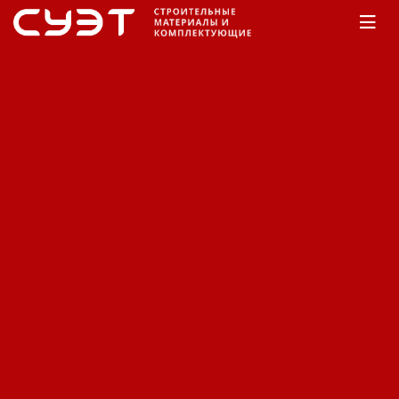
Главная
КАТАЛОГ
Крепеж
Жидкие гвозди
Жидкие гвозди
Сортировка:
По наименованию
Сначала недорогие
Сначала дорогие
Фильтр