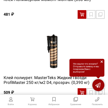
481 ₽
×
Не нашли что искали?
Отправьте заявку и мы
поможем Вам с
выбором!
Клей полиурет. MasterTeks Жидкие Гвозди
ProfiMaster 250 кг/м2 D4, прозрач. (0,390 кг)
509 ₽
Войти
Корзина
Избранное
Сравнение
Позвонить