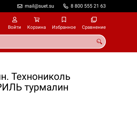
mail@suet.su
8 800 555 21 63
Войти
Корзина
Избранное
Сравнение
н. Технониколь
ИЛЬ турмалин