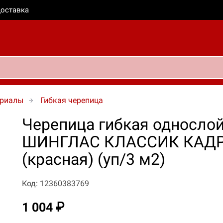
оставка
ериалы
Гибкая черепица
Черепица гибкая однослой
ШИНГЛАС КЛАССИК КАДР
(красная) (уп/3 м2)
Код: 12360383769
1 004 ₽