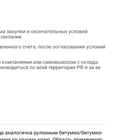
ема закупки и окончательных условий
 компании
ленного счета, после согласования условий
 компаниями или самовывозом с склада.
зводиться по всей территории РФ и за ее
ица аналогична рулонным битумно/битумно-
ами по одному краю. Область применения: